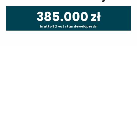
385.000 zł
brutto 8% vat stan deweloperski