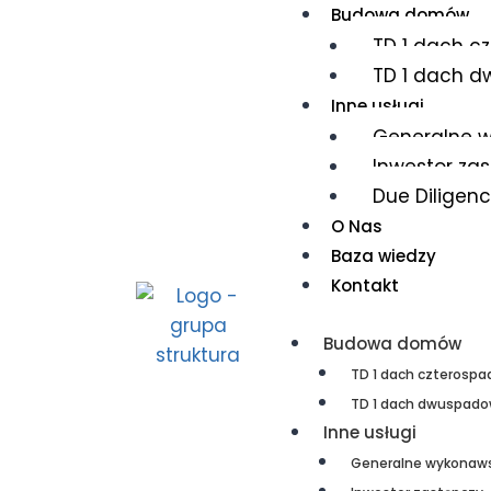
Budowa domów
TD 1 dach c
TD 1 dach 
Inne usługi
Generalne 
Inwestor za
Due Diligen
O Nas
Baza wiedzy
Kontakt
Budowa domów
TD 1 dach czterosp
TD 1 dach dwuspad
Inne usługi
Generalne wykonaw