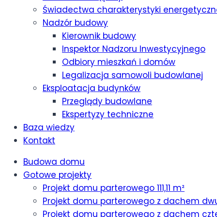
Świadectwa charakterystyki energetyczn
Nadzór budowy
Kierownik budowy
Inspektor Nadzoru Inwestycyjnego
Odbiory mieszkań i domów
Legalizacja samowoli budowlanej
Eksploatacja budynków
Przeglądy budowlane
Ekspertyzy techniczne
Baza wiedzy
Kontakt
Budowa domu
Gotowe projekty
Projekt domu parterowego 111,11 m²
Projekt domu parterowego z dachem dw
Projekt domu parterowego z dachem czt