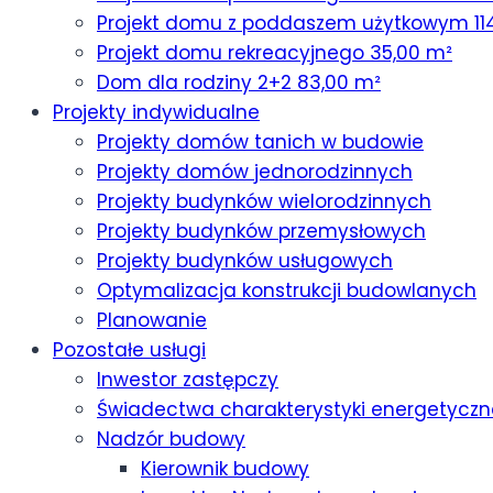
Projekt domu z poddaszem użytkowym 11
Projekt domu rekreacyjnego 35,00 m²
Dom dla rodziny 2+2 83,00 m²
Projekty indywidualne
Projekty domów tanich w budowie
Projekty domów jednorodzinnych
Projekty budynków wielorodzinnych
Projekty budynków przemysłowych
Projekty budynków usługowych
Optymalizacja konstrukcji budowlanych
Planowanie
Pozostałe usługi
Inwestor zastępczy
Świadectwa charakterystyki energetyczn
Nadzór budowy
Kierownik budowy