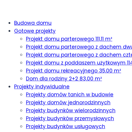
Budowa domu
Gotowe projekty
Projekt domu parterowego 111,11 m²
Projekt domu parterowego z dachem dw
Projekt domu parterowego z dachem czt
Projekt domu z poddaszem użytkowym 11
Projekt domu rekreacyjnego 35,00 m²
Dom dla rodziny 2+2 83,00 m²
Projekty indywidualne
Projekty domów tanich w budowie
Projekty domów jednorodzinnych
Projekty budynków wielorodzinnych
Projekty budynków przemysłowych
Projekty budynków usługowych