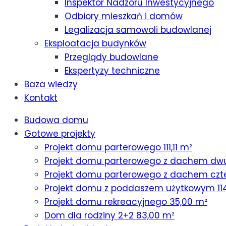
Inspektor Nadzoru Inwestycyjnego
Odbiory mieszkań i domów
Legalizacja samowoli budowlanej
Eksploatacja budynków
Przeglądy budowlane
Ekspertyzy techniczne
Baza wiedzy
Kontakt
Budowa domu
Gotowe projekty
Projekt domu parterowego 111,11 m²
Projekt domu parterowego z dachem dw
Projekt domu parterowego z dachem czt
Projekt domu z poddaszem użytkowym 11
Projekt domu rekreacyjnego 35,00 m²
Dom dla rodziny 2+2 83,00 m²