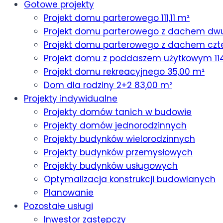
Gotowe projekty
Projekt domu parterowego 111,11 m²
Projekt domu parterowego z dachem dw
Projekt domu parterowego z dachem czt
Projekt domu z poddaszem użytkowym 11
Projekt domu rekreacyjnego 35,00 m²
Dom dla rodziny 2+2 83,00 m²
Projekty indywidualne
Projekty domów tanich w budowie
Projekty domów jednorodzinnych
Projekty budynków wielorodzinnych
Projekty budynków przemysłowych
Projekty budynków usługowych
Optymalizacja konstrukcji budowlanych
Planowanie
Pozostałe usługi
Inwestor zastępczy