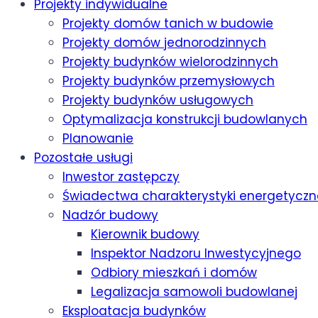
Projekty indywidualne
Projekty domów tanich w budowie
Projekty domów jednorodzinnych
Projekty budynków wielorodzinnych
Projekty budynków przemysłowych
Projekty budynków usługowych
Optymalizacja konstrukcji budowlanych
Planowanie
Pozostałe usługi
Inwestor zastępczy
Świadectwa charakterystyki energetyczn
Nadzór budowy
Kierownik budowy
Inspektor Nadzoru Inwestycyjnego
Odbiory mieszkań i domów
Legalizacja samowoli budowlanej
Eksploatacja budynków