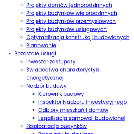
Projekty domów jednorodzinnych
Projekty budynków wielorodzinnych
Projekty budynków przemysłowych
Projekty budynków usługowych
Optymalizacja konstrukcji budowlanych
Planowanie
Pozostałe usługi
Inwestor zastępczy
Świadectwa charakterystyki
energetycznej
Nadzór budowy
Kierownik budowy
Inspektor Nadzoru Inwestycyjnego
Odbiory mieszkań i domów
Legalizacja samowoli budowlanej
Eksploatacja budynków