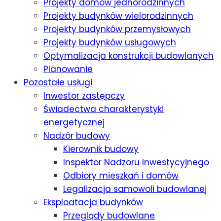
Projekty domów jednorodzinnych
Projekty budynków wielorodzinnych
Projekty budynków przemysłowych
Projekty budynków usługowych
Optymalizacja konstrukcji budowlanych
Planowanie
Pozostałe usługi
Inwestor zastępczy
Świadectwa charakterystyki
energetycznej
Nadzór budowy
Kierownik budowy
Inspektor Nadzoru Inwestycyjnego
Odbiory mieszkań i domów
Legalizacja samowoli budowlanej
Eksploatacja budynków
Przeglądy budowlane