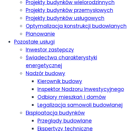
Projekty budynków wielorodzinnych
Projekty budynków przemysłowych
Projekty budynków usługowych
Optymalizacja konstrukcji budowlanych
Planowanie
Pozostałe usługi
Inwestor zastępczy
Świadectwa charakterystyki
energetycznej
Nadzór budowy
Kierownik budowy
Inspektor Nadzoru Inwestycyjnego
Odbiory mieszkań i domów
Legalizacja samowoli budowlanej
Eksploatacja budynków
Przeglądy budowlane
Ekspertyzy techniczne