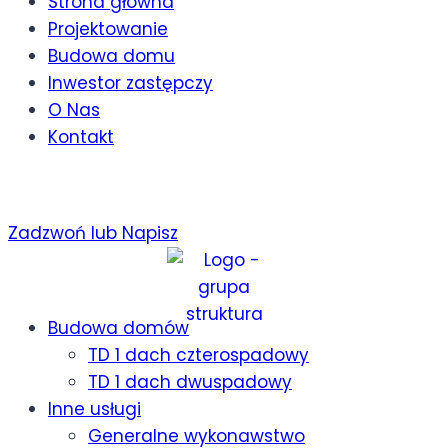
Strona główna
Projektowanie
Budowa domu
Inwestor zastępczy
O Nas
Kontakt
Zadzwoń lub Napisz
Budowa domów
TD 1 dach czterospadowy
TD 1 dach dwuspadowy
Inne usługi
Generalne wykonawstwo