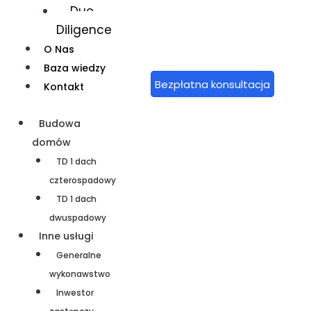
Due
Diligence
O Nas
Baza wiedzy
Bezpłatna konsultacja
Kontakt
Budowa
domów
TD 1 dach
czterospadowy
TD 1 dach
dwuspadowy
Inne usługi
Generalne
wykonawstwo
Inwestor