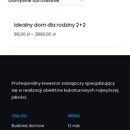
Idealny dom dla rodziny 2+2
89,00
zł
–
2890,00
zł
Profesjonalny inwestor zastępczy specjalizujący
się w realizacji obiektów kubaturowych najwyższej
jakości.
USŁUGI
MENU
Budowa domow
O nas