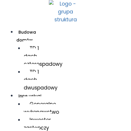
Budowa
domów
TD 1
dach
czterospadowy
TD 1
dach
dwuspadowy
Inne usługi
Generalne
wykonawstwo
Inwestor
zastępczy